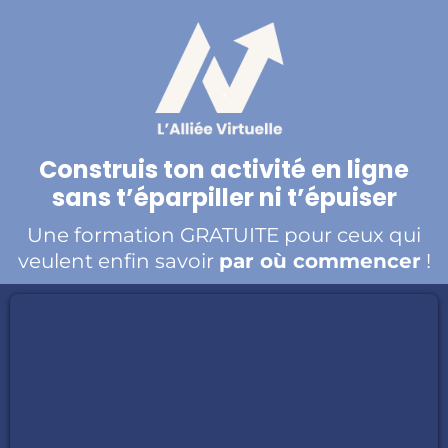
Construis ton activité en ligne
sans t’éparpiller ni t’épuiser
Une formation GRATUITE pour ceux qui
veulent enfin savoir
par où commencer
!