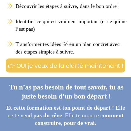
Découvrir les étapes à suivre, dans le bon ordre !
Identifier ce qui est vraiment important (et ce qui ne
l’est pas)
Transformer tes idées 💡 en un plan concret avec
des étapes simples à suivre.
👉 OUI je veux de la clarté maintenant !
Tu n’as pas besoin de tout savoir, tu as
juste besoin d’un bon départ !
Et cette formation est ton point de départ !
Elle
ne te vend
pas du rêve
. Elle te montre c
omment
construire, pour de vrai.