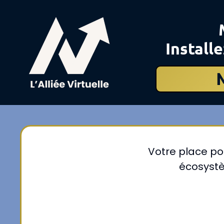
Install
Votre place p
écosystè