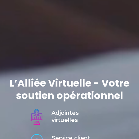
L’Alliée Virtuelle - Votre
soutien opérationnel
Adjointes
virtuelles
Service client