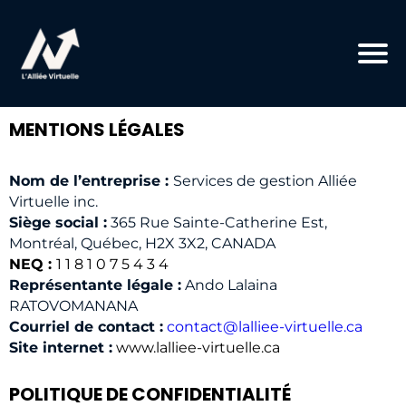
MENTIONS LÉGALES
Nom de l’entreprise :
Services de gestion Alliée
Virtuelle inc.
Siège social :
365 Rue Sainte-Catherine Est,
Montréal, Québec, H2X 3X2, CANADA
NEQ :
1 1 8 1 0 7 5 4 3 4
Représentante légale :
Ando Lalaina
RATOVOMANANA
Courriel de contact :
contact@lalliee-virtuelle.ca
Site internet :
www.lalliee-virtuelle.ca
POLITIQUE DE CONFIDENTIALITÉ